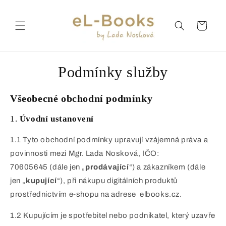
Přejít k
obsahu
Košík
Podmínky služby
Všeobecné obchodní podmínky
1.
Úvodní ustanovení
1.1 Tyto obchodní podmínky upravují vzájemná práva a
povinnosti mezi Mgr. Lada Nosková, IČO:
70605645 (dále jen „
prodávající
“) a zákazníkem (dále
jen „
kupující
“), při nákupu digitálních produktů
prostřednictvím e-shopu na adrese elbooks.cz.
1.2 Kupujícím je spotřebitel nebo podnikatel, který uzavře